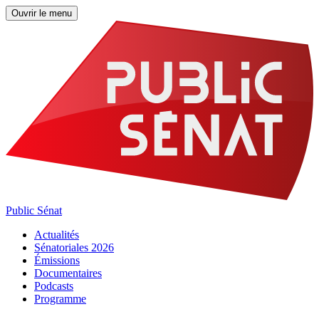
Ouvrir le menu
Public Sénat
Actualités
Sénatoriales 2026
Émissions
Documentaires
Podcasts
Programme