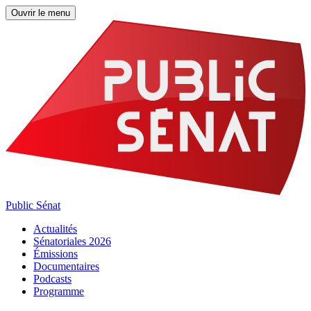
Ouvrir le menu
Public Sénat
Actualités
Sénatoriales 2026
Émissions
Documentaires
Podcasts
Programme