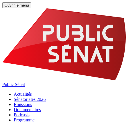
Ouvrir le menu
Public Sénat
Actualités
Sénatoriales 2026
Émissions
Documentaires
Podcasts
Programme