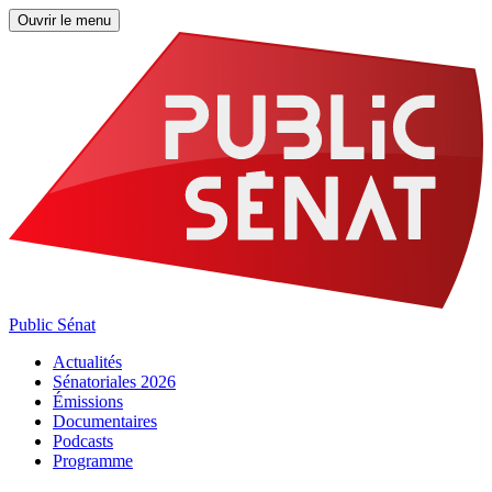
Ouvrir le menu
Public Sénat
Actualités
Sénatoriales 2026
Émissions
Documentaires
Podcasts
Programme