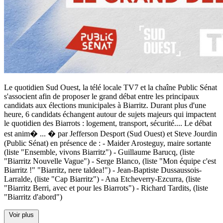
Le quotidien Sud Ouest, la télé locale TV7 et la chaîne Public Sénat
s'associent afin de proposer le grand débat entre les principaux
candidats aux élections municipales à Biarritz. Durant plus d'une
heure, 6 candidats échangent autour de sujets majeurs qui impactent
le quotidien des Biarrots : logement, transport, sécurité.... Le débat
est anim�
...
� par Jefferson Desport (Sud Ouest) et Steve Jourdin
(Public Sénat) en présence de : - Maider Arosteguy, maire sortante
(liste "Ensemble, vivons Biarritz") - Guillaume Barucq, (liste
"Biarritz Nouvelle Vague") - Serge Blanco, (liste "Mon équipe c'est
Biarritz !" "Biarritz, nere taldea!") - Jean-Baptiste Dussaussois-
Larralde, (liste "Cap Biarritz") - Ana Etcheverry-Ezcurra, (liste
"Biarritz Berri, avec et pour les Biarrots") - Richard Tardits, (liste
"Biarritz d'abord")
Voir plus