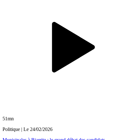
51mn
Politique
| Le
24/02/2026
Municipales à Biarritz : le grand débat des candidats