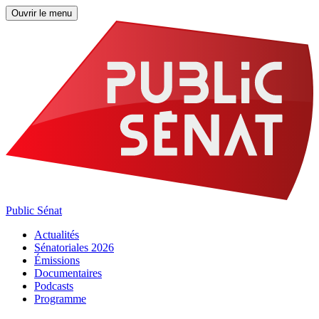
Ouvrir le menu
Public Sénat
Actualités
Sénatoriales 2026
Émissions
Documentaires
Podcasts
Programme