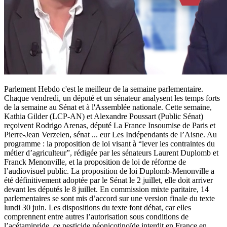
Parlement Hebdo c'est le meilleur de la semaine parlementaire.
Chaque vendredi, un député et un sénateur analysent les temps forts
de la semaine au Sénat et à l'Assemblée nationale. Cette semaine,
Kathia Gilder (LCP-AN) et Alexandre Poussart (Public Sénat)
reçoivent Rodrigo Arenas, député La France Insoumise de Paris et
Pierre-Jean Verzelen, sénat
...
eur Les Indépendants de l’Aisne. Au
programme : la proposition de loi visant à “lever les contraintes du
métier d’agriculteur”, rédigée par les sénateurs Laurent Duplomb et
Franck Menonville, et la proposition de loi de réforme de
l’audiovisuel public. La proposition de loi Duplomb-Menonville a
été définitivement adoptée par le Sénat le 2 juillet, elle doit arriver
devant les députés le 8 juillet. En commission mixte paritaire, 14
parlementaires se sont mis d’accord sur une version finale du texte
lundi 30 juin. Les dispositions du texte font débat, car elles
comprennent entre autres l’autorisation sous conditions de
l’acétamipride, ce pesticide néonicotinoïde interdit en France en