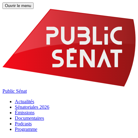
Ouvrir le menu
Public Sénat
Actualités
Sénatoriales 2026
Émissions
Documentaires
Podcasts
Programme