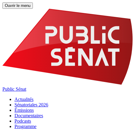
Ouvrir le menu
Public Sénat
Actualités
Sénatoriales 2026
Émissions
Documentaires
Podcasts
Programme