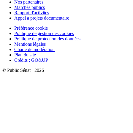
Nos partenaires
Marchés publics
Rapport d'activités
Appel à projets documentaire
Préférence cookie
Politique de gestion des cookies
Politique de protection des données
Mentions légales
Charte de modération
Plan du site
Crédits : GO&UP
© Public Sénat - 2026