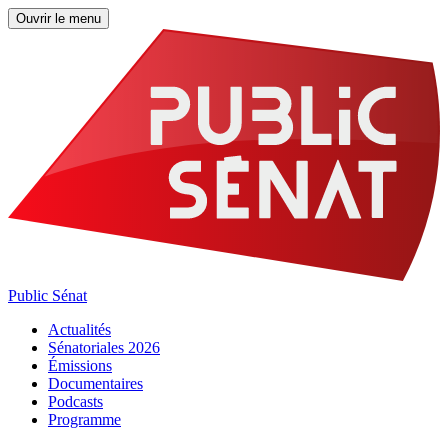
Ouvrir le menu
Public Sénat
Actualités
Sénatoriales 2026
Émissions
Documentaires
Podcasts
Programme