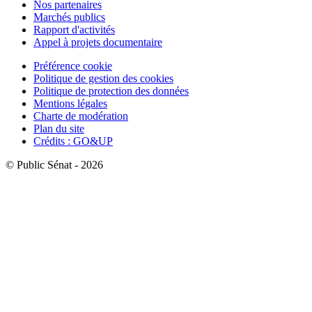
Nos partenaires
Marchés publics
Rapport d'activités
Appel à projets documentaire
Préférence cookie
Politique de gestion des cookies
Politique de protection des données
Mentions légales
Charte de modération
Plan du site
Crédits : GO&UP
© Public Sénat - 2026