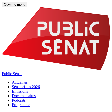
Ouvrir le menu
Public Sénat
Actualités
Sénatoriales 2026
Émissions
Documentaires
Podcasts
Programme