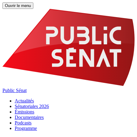
Ouvrir le menu
Public Sénat
Actualités
Sénatoriales 2026
Émissions
Documentaires
Podcasts
Programme