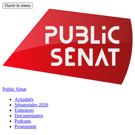
Ouvrir le menu
Public Sénat
Actualités
Sénatoriales 2026
Émissions
Documentaires
Podcasts
Programme