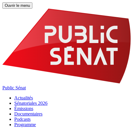
Ouvrir le menu
Public Sénat
Actualités
Sénatoriales 2026
Émissions
Documentaires
Podcasts
Programme