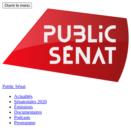
Ouvrir le menu
Public Sénat
Actualités
Sénatoriales 2026
Émissions
Documentaires
Podcasts
Programme