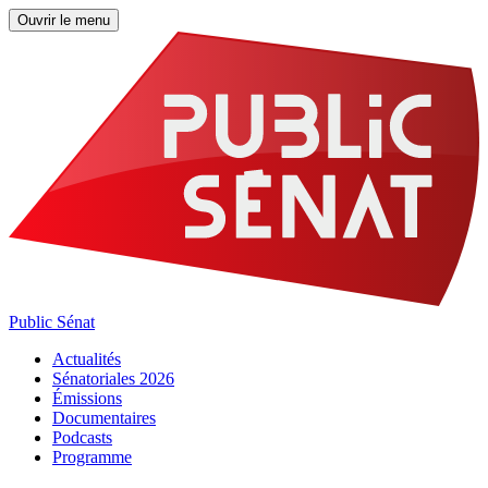
Ouvrir le menu
Public Sénat
Actualités
Sénatoriales 2026
Émissions
Documentaires
Podcasts
Programme