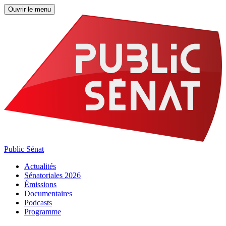
Ouvrir le menu
Public Sénat
Actualités
Sénatoriales 2026
Émissions
Documentaires
Podcasts
Programme