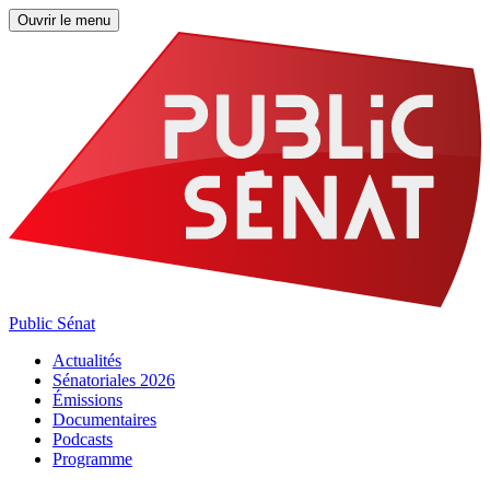
Ouvrir le menu
Public Sénat
Actualités
Sénatoriales 2026
Émissions
Documentaires
Podcasts
Programme