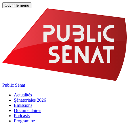
Ouvrir le menu
Public Sénat
Actualités
Sénatoriales 2026
Émissions
Documentaires
Podcasts
Programme