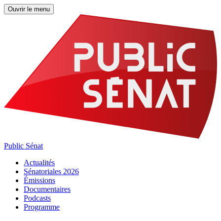
Ouvrir le menu
Public Sénat
Actualités
Sénatoriales 2026
Émissions
Documentaires
Podcasts
Programme