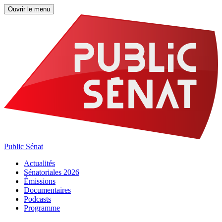
Ouvrir le menu
Public Sénat
Actualités
Sénatoriales 2026
Émissions
Documentaires
Podcasts
Programme