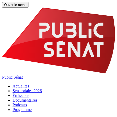
Ouvrir le menu
Public Sénat
Actualités
Sénatoriales 2026
Émissions
Documentaires
Podcasts
Programme