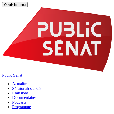
Ouvrir le menu
Public Sénat
Actualités
Sénatoriales 2026
Émissions
Documentaires
Podcasts
Programme