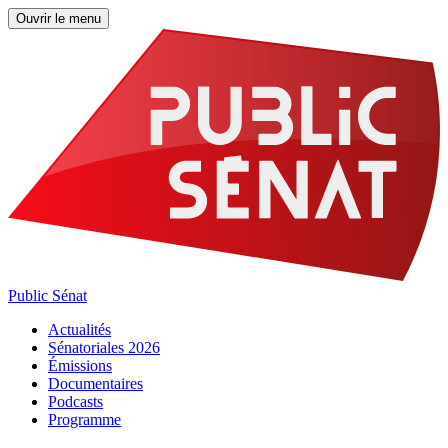
Ouvrir le menu
Public Sénat
Actualités
Sénatoriales 2026
Émissions
Documentaires
Podcasts
Programme