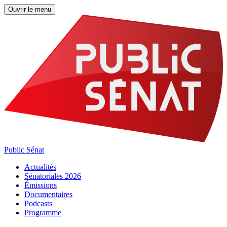
Ouvrir le menu
Public Sénat
Actualités
Sénatoriales 2026
Émissions
Documentaires
Podcasts
Programme