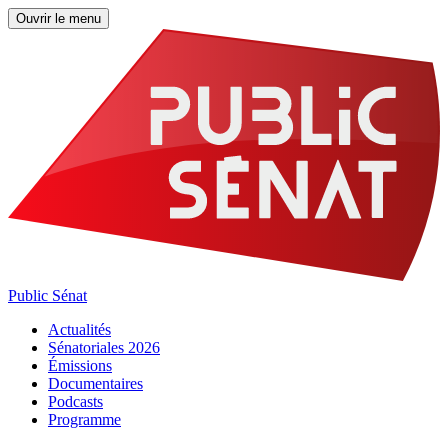
Ouvrir le menu
Public Sénat
Actualités
Sénatoriales 2026
Émissions
Documentaires
Podcasts
Programme