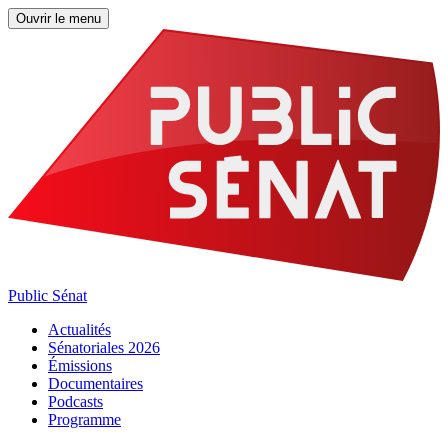
Ouvrir le menu
Public Sénat
Actualités
Sénatoriales 2026
Émissions
Documentaires
Podcasts
Programme