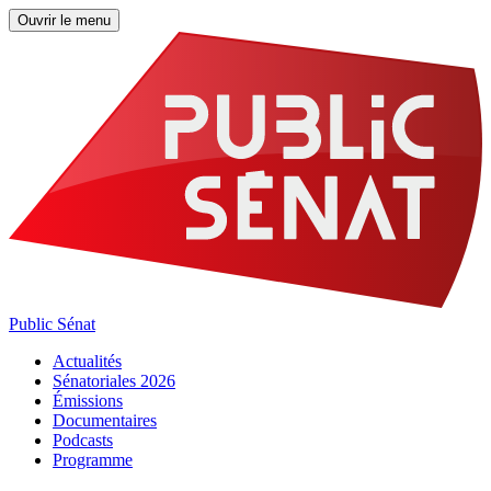
Ouvrir le menu
Public Sénat
Actualités
Sénatoriales 2026
Émissions
Documentaires
Podcasts
Programme