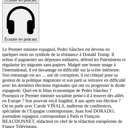
Écouter en podcast
Écouter en podcast
Le Premier ministre espagnol, Pedro Sánchez est devenu en
quelques mois un symbole de la résistance à Donald Trump. Il
refuse d’augmenter ses dépenses militaires, défend les Palestiniens et
régularise les migrants sans-papiers. Malgré une bonne image à
l'international, il est davantage en difficulté sur la scène intérieure.
Son entourage est acc
...
usé de corruption, il est critiqué pour sa
gestion de la politique migratoire et son parti se retrouve en difficulté
avec les dernières élections régionales qui ont vu progresser la droite
espagnole. Quel est le bilan économique de Pedro Sánchez ?
Pourquoi ce Premier ministre socialiste peine-t-il à trouver des alliés
en Europe ? Son pouvoir est-il fragilisé, 8 ans après son élection ?
On en parle avec Carole VIÑALS, maîtresse de conférences,
spécialiste de l’Espagne contemporaine, Juan José DORADO,
journaliste espagnol, correspondant à Paris et François
BEAUDONNET, rédacteur en chef de la rédaction européenne de
France Télévisions.