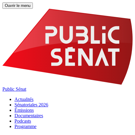
Ouvrir le menu
Public Sénat
Actualités
Sénatoriales 2026
Émissions
Documentaires
Podcasts
Programme