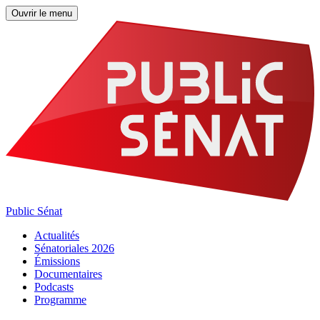
Ouvrir le menu
Public Sénat
Actualités
Sénatoriales 2026
Émissions
Documentaires
Podcasts
Programme