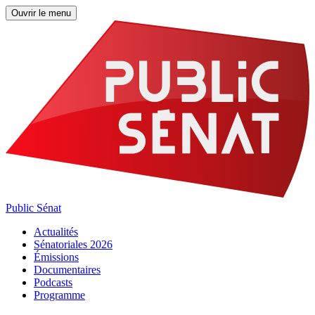
Ouvrir le menu
Public Sénat
Actualités
Sénatoriales 2026
Émissions
Documentaires
Podcasts
Programme