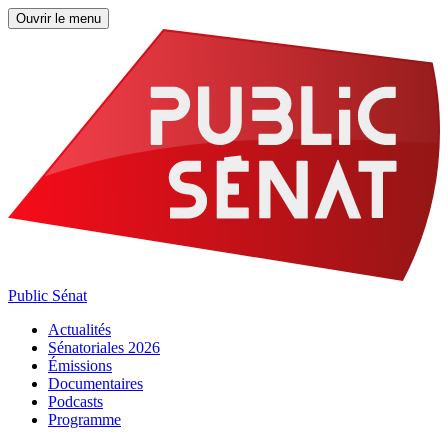
Ouvrir le menu
Public Sénat
Actualités
Sénatoriales 2026
Émissions
Documentaires
Podcasts
Programme