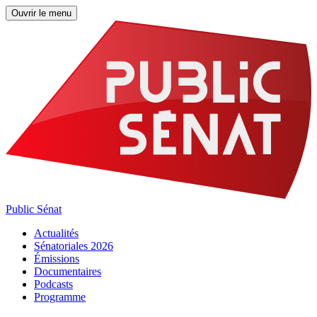
Ouvrir le menu
Public Sénat
Actualités
Sénatoriales 2026
Émissions
Documentaires
Podcasts
Programme