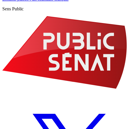
Sens Public