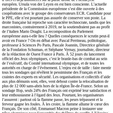
européen. Ursula von der Leyen en est bien consciente. L’actuelle
présidente de la Commission européenne s’est dite ouverte à des
coopérations avec le groupe des conservateurs ECR. Candidate pour
le PPE, elle n’est pourtant pas assurée de conserver son poste. La
droite française lui reproche son caractère technocrate, tandis que les
marconistes, contrairement à 2019, ne la soutiendraient pas au profit
de l’italien Mario Draghi. La recomposition du Parlement
européenne aura-t-elle lieu ? Quelles conséquences le scrutin peut-il
avoir en France ? On en débat avec Pascal Perrineau, politologue,
professeur à Sciences Po Paris, Pascale Joannin, Directrice générale
de la Fondation Schuman, et Stéphane Vernay, journaliste, directeur
de la rédaction de Ouest France à Paris. À 52 jours du lancement
officiel des Jeux olympiques, c’est le branle-bas de combat au sein
de l’exécutif, du Comité international olympique, et de toutes les
autorités en charge de l’événement. L’enjeu est de taille : faire mentir
tous les sondages qui révèlent le pessimisme des Français et les
craintes des experts en sécurité. Les organisations et collectifs d’aide
aux plus démunis sont, elles, vent debout contre la relocalisation de
plus de 12 000 sans-abris hors de la région Île-de-France. Selon un
sondage Ifop, seuls 24% des Français ont exprimé leur satisfaction et
leur enthousiasme à l’égard des Jeux. Pourtant, les organisateurs
l’assurent : partout où la flamme passe, les peurs trépassent et la
ferveur gagne les foules. À les croire, la flamme allume le cœur des
Français. De son côté, Emmanuel Macron peine à instaurer une