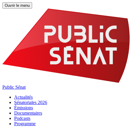
Ouvrir le menu
Public Sénat
Actualités
Sénatoriales 2026
Émissions
Documentaires
Podcasts
Programme