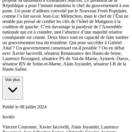
proposé sa démission à Emmanuel Macron. Le président de la
République a pour l’instant maintenu le chef du gouvernement à son
poste. Un poste d’ailleurs convoité par le Nouveau Front Populaire,
comme l’a fait savoir Jean-Luc Mélenchon, mais le chef de l’État ne
semble pas pressé de confier les clés de l’hôtel de Matignon à la
coalition de gauche. C’est davantage la paralysie de l’Assemblée
nationale qui est à craindre, tant l’absence d’une majorité relative
conséquente est criante. Deux blocs sont en capacité de faire tomber
un gouvernement issu du troisième. Qui pour succéder à Gabriel
Attal ? Un gouvernement consensuel est-il possible ? On en débat
avec Xavier Iacovelli, sénateur Renaissance des Hauts-de-Seine,
Laurence Rossignol, sénatrice PS du Val-de-Marne, Aymeric Durox,
sénateur RN de Seine-et-Marne, Alain Joyandet, sénateur LR de la
Haute-Saône.
Voir plus
Publié le
08 juillet 2024
Invités
Vincent Couronne, Xavier Iacovelli, Alain Joyandet, Laurence