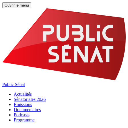
Ouvrir le menu
Public Sénat
Actualités
Sénatoriales 2026
Émissions
Documentaires
Podcasts
Programme