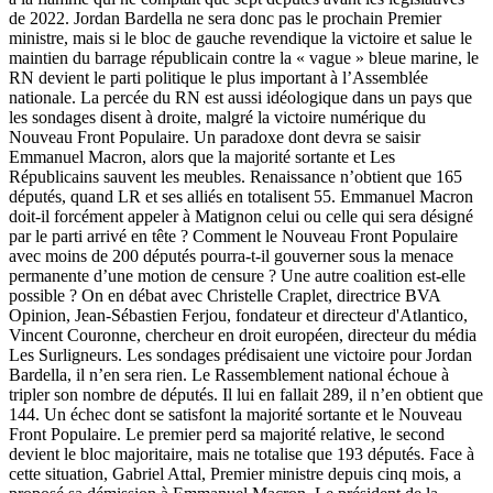
de 2022. Jordan Bardella ne sera donc pas le prochain Premier
ministre, mais si le bloc de gauche revendique la victoire et salue le
maintien du barrage républicain contre la « vague » bleue marine, le
RN devient le parti politique le plus important à l’Assemblée
nationale. La percée du RN est aussi idéologique dans un pays que
les sondages disent à droite, malgré la victoire numérique du
Nouveau Front Populaire. Un paradoxe dont devra se saisir
Emmanuel Macron, alors que la majorité sortante et Les
Républicains sauvent les meubles. Renaissance n’obtient que 165
députés, quand LR et ses alliés en totalisent 55. Emmanuel Macron
doit-il forcément appeler à Matignon celui ou celle qui sera désigné
par le parti arrivé en tête ? Comment le Nouveau Front Populaire
avec moins de 200 députés pourra-t-il gouverner sous la menace
permanente d’une motion de censure ? Une autre coalition est-elle
possible ? On en débat avec Christelle Craplet, directrice BVA
Opinion, Jean-Sébastien Ferjou, fondateur et directeur d'Atlantico,
Vincent Couronne, chercheur en droit européen, directeur du média
Les Surligneurs. Les sondages prédisaient une victoire pour Jordan
Bardella, il n’en sera rien. Le Rassemblement national échoue à
tripler son nombre de députés. Il lui en fallait 289, il n’en obtient que
144. Un échec dont se satisfont la majorité sortante et le Nouveau
Front Populaire. Le premier perd sa majorité relative, le second
devient le bloc majoritaire, mais ne totalise que 193 députés. Face à
cette situation, Gabriel Attal, Premier ministre depuis cinq mois, a