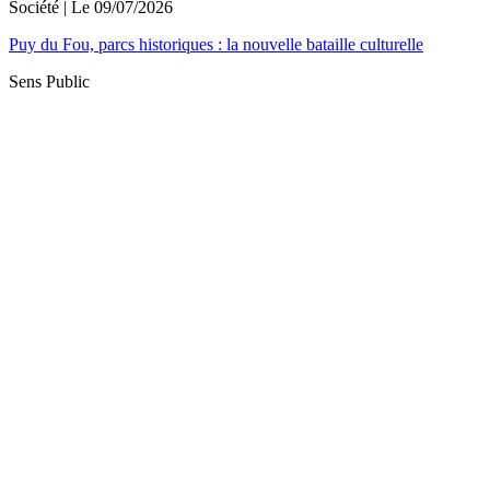
Société
| Le
09/07/2026
Puy du Fou, parcs historiques : la nouvelle bataille culturelle
Sens Public