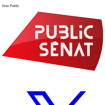
Sens Public