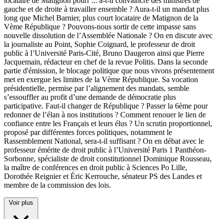
locataire de Matignon pourr
...
a-t-il convaincre des ministres de
gauche et de droite à travailler ensemble ? Aura-t-il un mandat plus
long que Michel Barnier, plus court locataire de Matignon de la
Vème République ? Pouvons-nous sortir de cette impasse sans
nouvelle dissolution de l’Assemblée Nationale ? On en discute avec
la journaliste au Point, Sophie Coignard, le professeur de droit
public à l’Université Paris-Cité, Bruno Daugeron ainsi que Pierre
Jacquemain, rédacteur en chef de la revue Politis. Dans la seconde
partie d'émission, le blocage politique que nous vivons présentement
met en exergue les limites de la Vème République. Sa vocation
présidentielle, permise par l’alignement des mandats, semble
s’essouffler au profit d’une demande de démocratie plus
participative. Faut-il changer de République ? Passer la 6ème pour
redonner de l’élan à nos institutions ? Comment renouer le lien de
confiance entre les Français et leurs élus ? Un scrutin proportionnel,
proposé par différentes forces politiques, notamment le
Rassemblement National, sera-t-il suffisant ? On en débat avec le
professeur émérite de droit public à l’Université Paris 1 Panthéon-
Sorbonne, spécialiste de droit constitutionnel Dominique Rousseau,
la maître de conférences en droit public à Sciences Po Lille,
Dorothée Reignier et Éric Kerrouche, sénateur PS des Landes et
membre de la commission des lois.
Voir plus