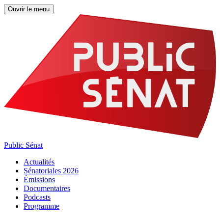
Ouvrir le menu
Public Sénat
Actualités
Sénatoriales 2026
Émissions
Documentaires
Podcasts
Programme