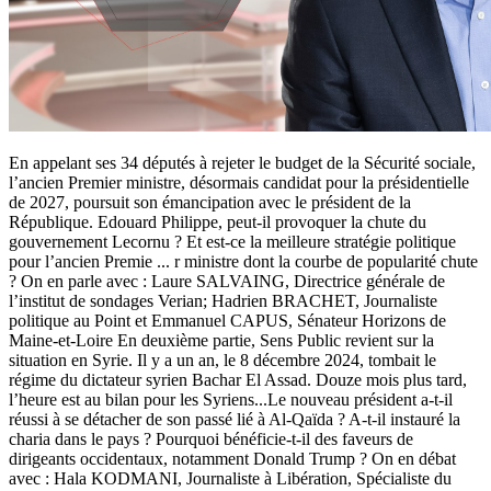
En appelant ses 34 députés à rejeter le budget de la Sécurité sociale,
l’ancien Premier ministre, désormais candidat pour la présidentielle
de 2027, poursuit son émancipation avec le président de la
République. Edouard Philippe, peut-il provoquer la chute du
gouvernement Lecornu ? Et est-ce la meilleure stratégie politique
pour l’ancien Premie
...
r ministre dont la courbe de popularité chute
? On en parle avec : Laure SALVAING, Directrice générale de
l’institut de sondages Verian; Hadrien BRACHET, Journaliste
politique au Point et Emmanuel CAPUS, Sénateur Horizons de
Maine-et-Loire En deuxième partie, Sens Public revient sur la
situation en Syrie. Il y a un an, le 8 décembre 2024, tombait le
régime du dictateur syrien Bachar El Assad. Douze mois plus tard,
l’heure est au bilan pour les Syriens...Le nouveau président a-t-il
réussi à se détacher de son passé lié à Al-Qaïda ? A-t-il instauré la
charia dans le pays ? Pourquoi bénéficie-t-il des faveurs de
dirigeants occidentaux, notamment Donald Trump ? On en débat
avec : Hala KODMANI, Journaliste à Libération, Spécialiste du