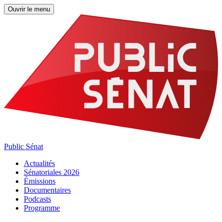
Ouvrir le menu
Public Sénat
Actualités
Sénatoriales 2026
Émissions
Documentaires
Podcasts
Programme