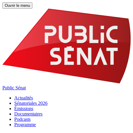
Ouvrir le menu
Public Sénat
Actualités
Sénatoriales 2026
Émissions
Documentaires
Podcasts
Programme