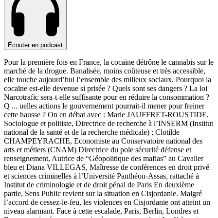
Écouter en podcast
Pour la première fois en France, la cocaïne détrône le cannabis sur le
marché de la drogue. Banalisée, moins coûteuse et très accessible,
elle touche aujourd’hui l’ensemble des milieux sociaux. Pourquoi la
cocaïne est-elle devenue si prisée ? Quels sont ses dangers ? La loi
Narcotrafic sera-t-elle suffisante pour en réduire la consommation ?
Q
...
uelles actions le gouvernement pourrait-il mener pour freiner
cette hausse ? On en débat avec : Marie JAUFFRET-ROUSTIDE,
Sociologue et politiste, Directrice de recherche à l’INSERM (Institut
national de la santé et de la recherche médicale) ; Clotilde
CHAMPEYRACHE, Economiste au Conservatoire national des
arts et métiers (CNAM) Directrice du pole sécurité défense et
renseignement, Autrice de “Géopolitique des mafias” au Cavalier
bleu et Diana VILLEGAS, Maîtresse de conférences en droit privé
et sciences criminelles à l’Université Panthéon-Assas, rattaché à
Institut de criminologie et de droit pénal de Paris En deuxième
partie, Sens Public revient sur la situation en Cisjordanie. Malgré
l’accord de cessez-le-feu, les violences en Cisjordanie ont atteint un
niveau alarmant. Face à cette escalade, Paris, Berlin, Londres et