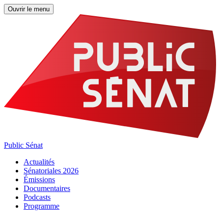
Ouvrir le menu
Public Sénat
Actualités
Sénatoriales 2026
Émissions
Documentaires
Podcasts
Programme