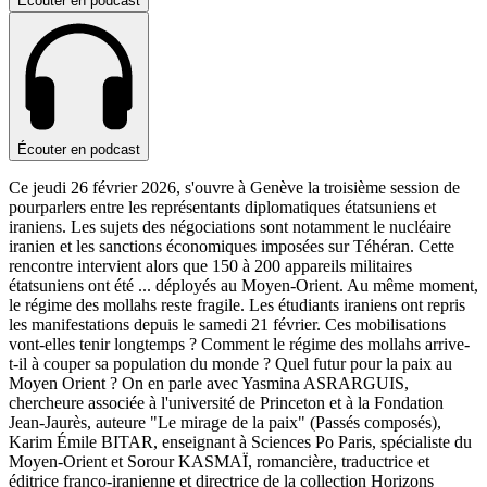
Écouter en podcast
Écouter en podcast
Ce jeudi 26 février 2026, s'ouvre à Genève la troisième session de
pourparlers entre les représentants diplomatiques étatsuniens et
iraniens. Les sujets des négociations sont notamment le nucléaire
iranien et les sanctions économiques imposées sur Téhéran. Cette
rencontre intervient alors que 150 à 200 appareils militaires
étatsuniens ont été
...
déployés au Moyen-Orient. Au même moment,
le régime des mollahs reste fragile. Les étudiants iraniens ont repris
les manifestations depuis le samedi 21 février. Ces mobilisations
vont-elles tenir longtemps ? Comment le régime des mollahs arrive-
t-il à couper sa population du monde ? Quel futur pour la paix au
Moyen Orient ? On en parle avec Yasmina ASRARGUIS,
chercheure associée à l'université de Princeton et à la Fondation
Jean-Jaurès, auteure "Le mirage de la paix" (Passés composés),
Karim Émile BITAR, enseignant à Sciences Po Paris, spécialiste du
Moyen-Orient et Sorour KASMAÏ, romancière, traductrice et
éditrice franco-iranienne et directrice de la collection Horizons