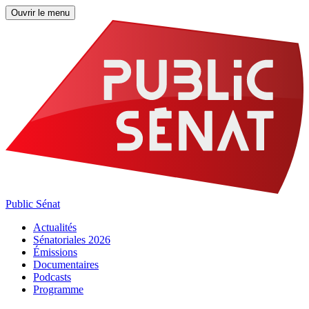
Ouvrir le menu
Public Sénat
Actualités
Sénatoriales 2026
Émissions
Documentaires
Podcasts
Programme