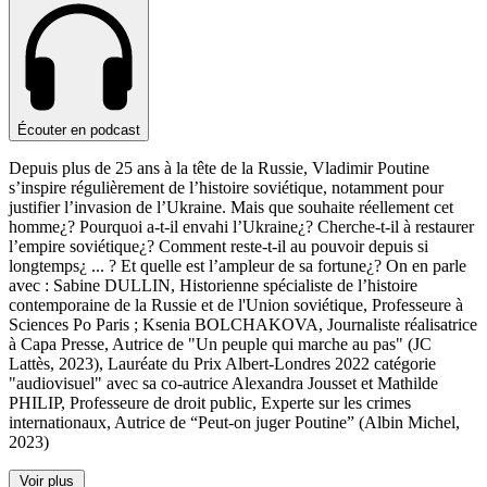
Écouter en podcast
Depuis plus de 25 ans à la tête de la Russie, Vladimir Poutine
s’inspire régulièrement de l’histoire soviétique, notamment pour
justifier l’invasion de l’Ukraine. Mais que souhaite réellement cet
homme¿? Pourquoi a-t-il envahi l’Ukraine¿? Cherche-t-il à restaurer
l’empire soviétique¿? Comment reste-t-il au pouvoir depuis si
longtemps¿
...
? Et quelle est l’ampleur de sa fortune¿? On en parle
avec : Sabine DULLIN, Historienne spécialiste de l’histoire
contemporaine de la Russie et de l'Union soviétique, Professeure à
Sciences Po Paris ; Ksenia BOLCHAKOVA, Journaliste réalisatrice
à Capa Presse, Autrice de "Un peuple qui marche au pas" (JC
Lattès, 2023), Lauréate du Prix Albert-Londres 2022 catégorie
"audiovisuel" avec sa co-autrice Alexandra Jousset et Mathilde
PHILIP, Professeure de droit public, Experte sur les crimes
internationaux, Autrice de “Peut-on juger Poutine” (Albin Michel,
2023)
Voir plus