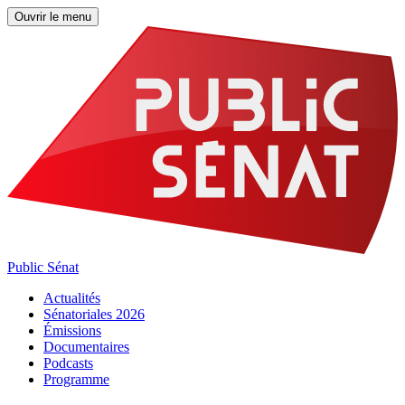
Ouvrir le menu
Public Sénat
Actualités
Sénatoriales 2026
Émissions
Documentaires
Podcasts
Programme