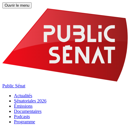
Ouvrir le menu
Public Sénat
Actualités
Sénatoriales 2026
Émissions
Documentaires
Podcasts
Programme