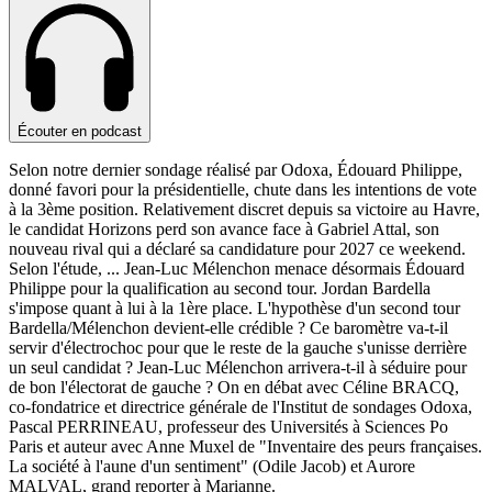
Écouter en podcast
Selon notre dernier sondage réalisé par Odoxa, Édouard Philippe,
donné favori pour la présidentielle, chute dans les intentions de vote
à la 3ème position. Relativement discret depuis sa victoire au Havre,
le candidat Horizons perd son avance face à Gabriel Attal, son
nouveau rival qui a déclaré sa candidature pour 2027 ce weekend.
Selon l'étude,
...
Jean-Luc Mélenchon menace désormais Édouard
Philippe pour la qualification au second tour. Jordan Bardella
s'impose quant à lui à la 1ère place. L'hypothèse d'un second tour
Bardella/Mélenchon devient-elle crédible ? Ce baromètre va-t-il
servir d'électrochoc pour que le reste de la gauche s'unisse derrière
un seul candidat ? Jean-Luc Mélenchon arrivera-t-il à séduire pour
de bon l'électorat de gauche ? On en débat avec Céline BRACQ,
co-fondatrice et directrice générale de l'Institut de sondages Odoxa,
Pascal PERRINEAU, professeur des Universités à Sciences Po
Paris et auteur avec Anne Muxel de "Inventaire des peurs françaises.
La société à l'aune d'un sentiment" (Odile Jacob) et Aurore
MALVAL, grand reporter à Marianne.