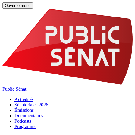
Ouvrir le menu
Public Sénat
Actualités
Sénatoriales 2026
Émissions
Documentaires
Podcasts
Programme