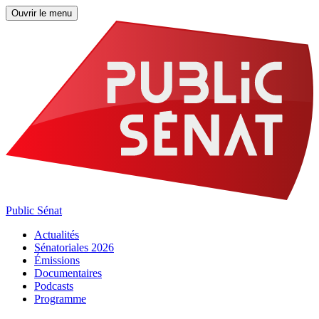
Ouvrir le menu
Public Sénat
Actualités
Sénatoriales 2026
Émissions
Documentaires
Podcasts
Programme