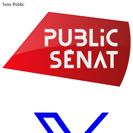
Sens Public