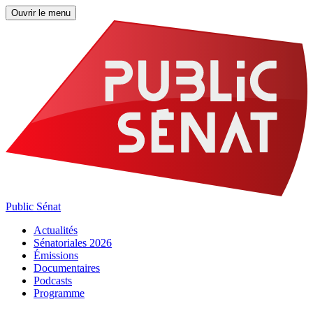
Ouvrir le menu
Public Sénat
Actualités
Sénatoriales 2026
Émissions
Documentaires
Podcasts
Programme