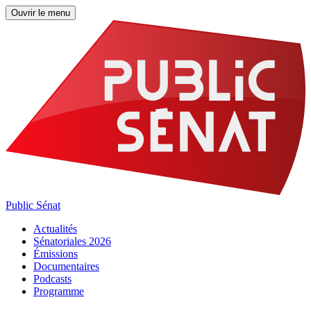
Ouvrir le menu
Public Sénat
Actualités
Sénatoriales 2026
Émissions
Documentaires
Podcasts
Programme