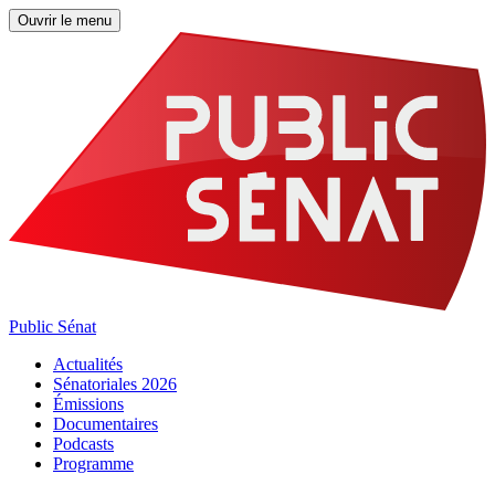
Ouvrir le menu
Public Sénat
Actualités
Sénatoriales 2026
Émissions
Documentaires
Podcasts
Programme