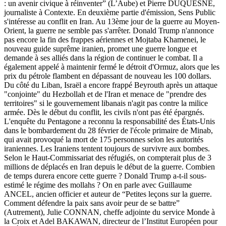
: un avenir civique à réinventer” (L’Aube) et Pierre DUQUESNE,
journaliste à Contexte. En deuxième partie d'émission, Sens Public
s'intéresse au conflit en Iran. Au 13ème jour de la guerre au Moyen-
Orient, la guerre ne semble pas s'arrêter. Donald Trump n'annonce
pas encore la fin des frappes aériennes et Mojtaba Khamenei, le
nouveau guide suprême iranien, promet une guerre longue et
demande à ses alliés dans la région de continuer le combat. Il a
également appelé à maintenir fermé le détroit d'Ormuz, alors que les
prix du pétrole flambent en dépassant de nouveau les 100 dollars.
Du côté du Liban, Israël a encore frappé Beyrouth après un attaque
"conjointe" du Hezbollah et de l'Iran et menace de "prendre des
territoires" si le gouvernement libanais n'agit pas contre la milice
armée. Dès le début du conflit, les civils n'ont pas été épargnés.
L'enquête du Pentagone a reconnu la responsabilité des États-Unis
dans le bombardement du 28 février de l'école primaire de Minab,
qui avait provoqué la mort de 175 personnes selon les autorités
iraniennes. Les Iraniens tentent toujours de survivre aux bombes.
Selon le Haut-Commissariat des réfugiés, on compterait plus de 3
millions de déplacés en Iran depuis le début de la guerre. Combien
de temps durera encore cette guerre ? Donald Trump a-t-il sous-
estimé le régime des mollahs ? On en parle avec Guillaume
ANCEL, ancien officier et auteur de “Petites leçons sur la guerre.
Comment défendre la paix sans avoir peur de se battre”
(Autrement), Julie CONNAN, cheffe adjointe du service Monde à
la Croix et Adel BAKAWAN, directeur de l’Institut Européen pour