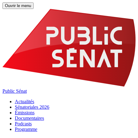
Ouvrir le menu
Public Sénat
Actualités
Sénatoriales 2026
Émissions
Documentaires
Podcasts
Programme