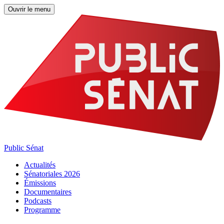
Ouvrir le menu
Public Sénat
Actualités
Sénatoriales 2026
Émissions
Documentaires
Podcasts
Programme