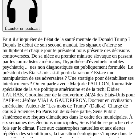
Écouter en podcast
Faut-il s’inquiéter de l’état de la santé mentale de Donald Trump ?
Depuis le début de son second mandat, les signaux d’alerte se
multiplient et chaque jour le président nous présente des décisions
controversées. De sa nièce au premier ministre slovaque en passant
par les journalistes américains, l'hypothèse d'éventuels troubles
psychiatriq
...
ues non diagnostiqués est publiquement formulée. Le
président des États-Unis a-t-il perdu la raison ? Est-ce une
manipulation de ses adversaires ? Une stratégie pour déstabiliser ses
interlocuteurs ? On en parle avec : Marjorie PAILLON, Journaliste
spécialiste de la vie politique américaine et de la tech; Didier
LAURAS, Coordinateur de la couverture 24/24 des Etats-Unis pour
l’AFP et : Jérôme VIALA-GAUDEFROY, Docteur en civilisation
américaine, Auteur de “Les mots de Trump” (Dalloz), Chargé de
cours à Sciences Po Paris En deuxième partie, Sens Public
s'intéresse aux risques climatiques dans le cadre des municipales. À
six semaines des élections municipales, Sens Public se penche cette
fois sur le climat. Face aux catastrophes naturelles et aux alertes
répétées des scientifiques, la transition écologique s’impose dans le