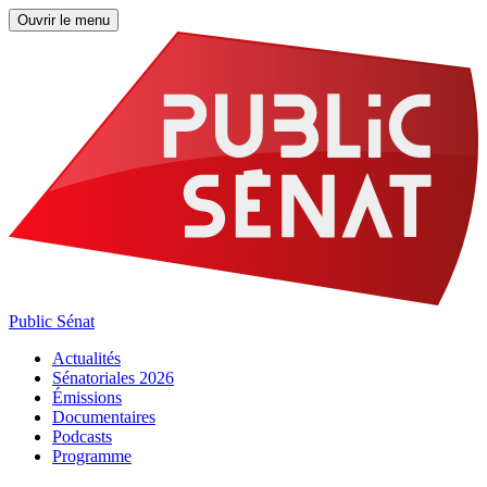
Ouvrir le menu
Public Sénat
Actualités
Sénatoriales 2026
Émissions
Documentaires
Podcasts
Programme