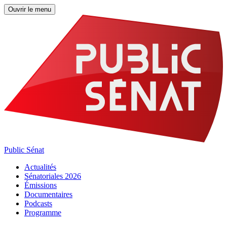
Ouvrir le menu
Public Sénat
Actualités
Sénatoriales 2026
Émissions
Documentaires
Podcasts
Programme